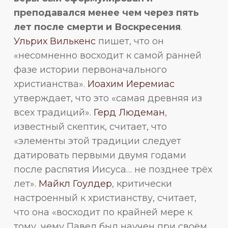
преподавался менее чем через пять
лет после смерти и Воскресения
.
Ульрих Вилькенс
пишет, что он
«несомненно восходит к самой ранней
фазе истории первоначального
христианства».
Иоахим Иеремиас
утверждает, что это «самая древняя из
всех традиций».
Герд Людеман
,
известный скептик, считает, что
«элементы этой традиции следует
датировать первыми двумя годами
после распятия Иисуса… не позднее трёх
лет».
Майкл Гоулдер
, критически
настроенный к христианству, считает,
что она «восходит по крайней мере к
тому, чему Павел был научен при своём