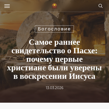
Skip
Menu
e
to
se
u
main
content
Богословие
Самое раннее
свидетельство о Пасхе:
почему первые
христиане были уверены
в воскресении Иисуса
13.03.2026