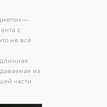
дметом —
ента с
то не всё
; длинная
едаваемая из
шей части