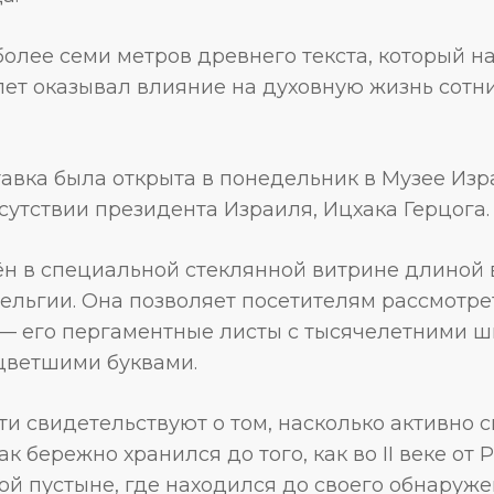
более семи метров древнего текста, который н
 лет оказывал влияние на духовную жизнь сот
авка была открыта в понедельник в Музее Изр
утствии президента Израиля, Ицхака Герцога.
н в специальной стеклянной витрине длиной 
Бельгии. Она позволяет посетителям рассмотр
 — его пергаментные листы с тысячелетними ш
цветшими буквами.
ти свидетельствуют о том, насколько активно с
к бережно хранился до того, как во II веке от 
ой пустыне, где находился до своего обнаруж