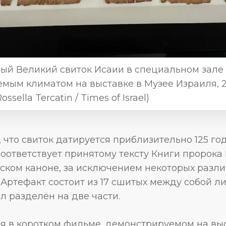
ый Великий свиток Исаии в специальном зале 
мым климатом на выставке в Музее Израиля, 
ossella Tercatin / Times of Israel)
 что свиток датируется приблизительно 125 годо
соответствует принятому тексту Книги пророка
ском каноне, за исключением некоторых разли
 Артефакт состоит из 17 сшитых между собой ли
 разделён на две части.
я в коротком фильме, демонстрируемом на выс