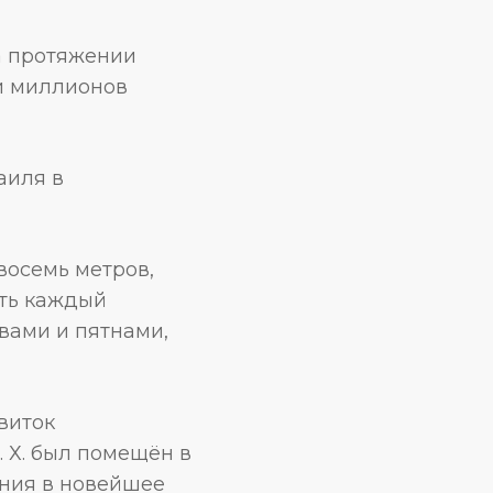
а протяжении
ни миллионов
аиля в
восемь метров,
еть каждый
вами и пятнами,
виток
Р. Х. был помещён в
ения в новейшее