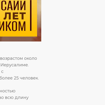
возрастом около
 Иерусалиме.
 с
олее 25 человек.
лностью
во всю длину