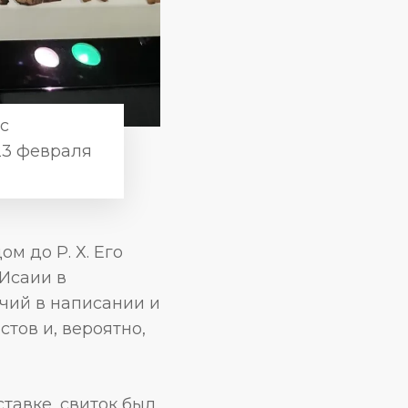
с
23 февраля
м до Р. Х. Его
 Исаии в
чий в написании и
стов и, вероятно,
тавке, свиток был