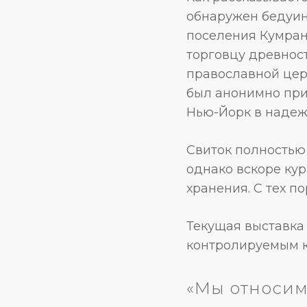
обнаружен бедуин
поселения Кумран
торговцу древнос
православной цер
был анонимно прио
Нью-Йорк в надеж
Свиток полностью 
однако вскоре ку
хранения. С тех п
Текущая выставка
контролируемым к
«Мы относим