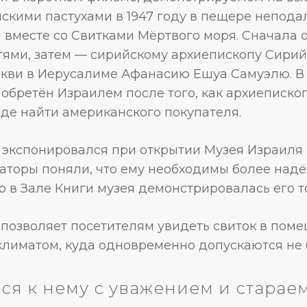
скими пастухами в 1947 году в пещере непода
 вместе со Свитками Мёртвого моря. Сначала 
тями, затем — сирийскому архиепископу Сири
кви в Иерусалиме Афанасию Ешуа Самуэлю. В 1
бретён Израилем после того, как архиепископ
де найти американского покупателя.
экспонировался при открытии Музея Израиля в
раторы поняли, что ему необходимы более над
ор в Зале Книги музея демонстрировалась его т
 позволяет посетителям увидеть свиток в пом
лиматом, куда одновременно допускаются не б
ся к нему с уважением и старае