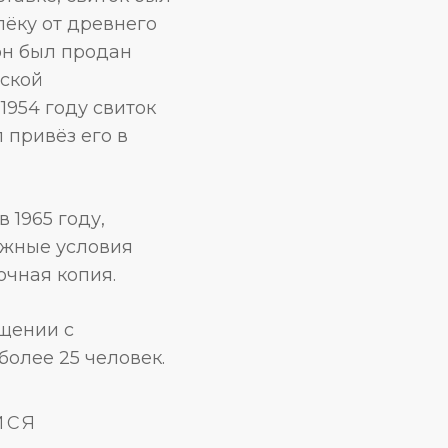
лёку от древнего
он был продан
йской
954 году свиток
 привёз его в
 1965 году,
ёжные условия
очная копия.
ещении с
олее 25 человек.
мся