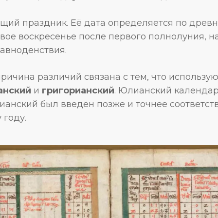
ий праздник. Её дата определяется по древн
рвое воскресенье после первого полнолуния, 
равноденствия.
ричина различий связана с тем, что использую
анский
и
григорианский
. Юлианский календар
ианский был введён позже и точнее соответст
 году.