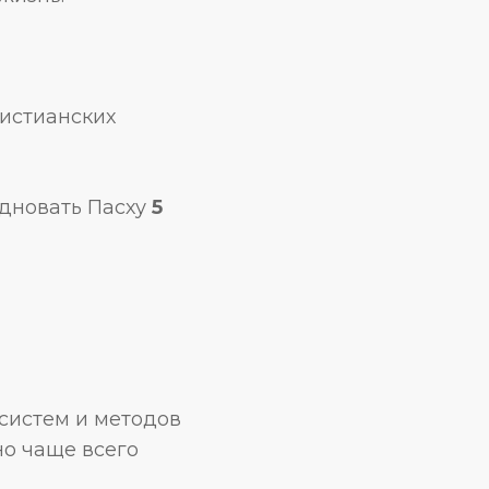
ристианских
здновать Пасху
5
систем и методов
но чаще всего