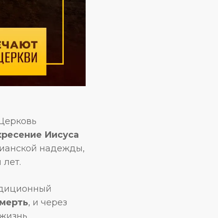
 Церковь
кресение Иисуса
тианской надежды,
 лет.
радиционный
смерть
, и через
жизнь.