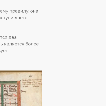
ему правилу: она
наступившего
тся два
ь является более
вует