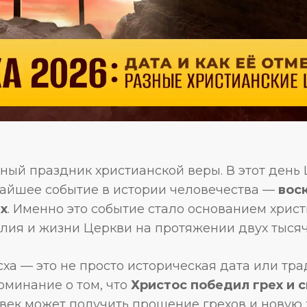
ый праздник христианской веры. В этот день
айшее событие в истории человечества —
вос
х
. Именно это событие стало основанием хрис
лия и жизни Церкви на протяжении двух тысяч
ха — это не просто историческая дата или т
оминание о том, что
Христос победил грех и 
век может получить прощение грехов и новую 