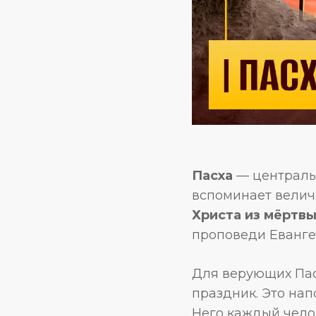
Пасха
— центральн
вспоминает велич
Христа из мёртвы
проповеди Еванге
Для верующих Пас
праздник. Это нап
Него каждый чело