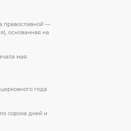
 в православной —
я), основанная на
ачала мая.
 церковного года
оло сорока дней и