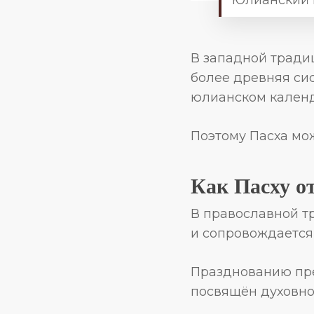
В западной тради
более древняя сис
юлианском календ
Поэтому Пасха мож
Как Пасху о
В православной т
и сопровождается
Празднованию пр
посвящён духовно