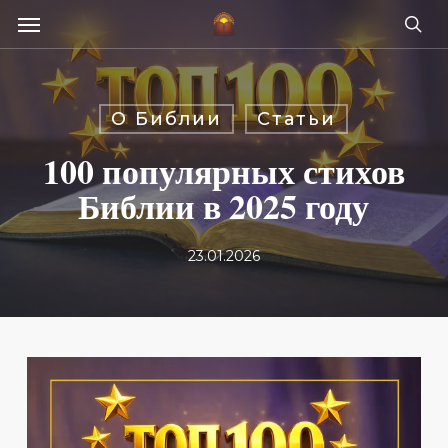
Skip
Menu
e
to
se
u
main
content
О Библии
Статьи
100 популярных стихов
Библии в 2025 году
23.01.2026