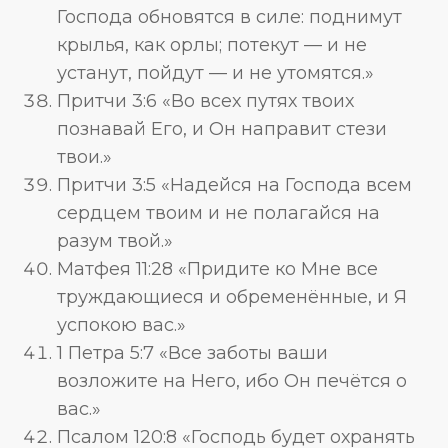
Господа обновятся в силе: поднимут
крылья, как орлы; потекут — и не
устанут, пойдут — и не утомятся.»
Притчи 3:6 «Во всех путях твоих
познавай Его, и Он направит стези
твои.»
Притчи 3:5 «Надейся на Господа всем
сердцем твоим и не полагайся на
разум твой.»
Матфея 11:28 «Придите ко Мне все
труждающиеся и обременённые, и Я
успокою вас.»
1 Петра 5:7 «Все заботы ваши
возложите на Него, ибо Он печётся о
вас.»
Псалом 120:8 «Господь будет охранять