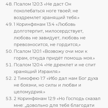
Псалом 120:3 «Не даст Он
поколебаться ноге твоей; не
воздремлет хранящий тебя.»
1 Коринфянам 13:4 «Любовь
долготерпит, милосердствует,
любовь не завидует, любовь не
превозносится, не гордится,»
Псалом 120:1 «Возвожу очи мои к
горам, откуда придёт помощь моя.»
Псалом 120:4 «Не дремлет и не спит
хранящий Израиля.»
2 Тимофею 1:7 «Ибо дал нам Бог духа
не боязни, но силы и любви и
целомудрия.»
2 Коринфянам 12:9 «Но Господь сказал
мне: „довольно для тебя благодати