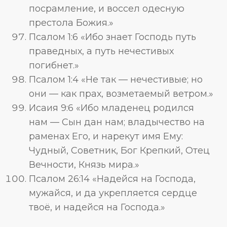
посрамление, и воссел одесную
престола Божия.»
Псалом 1:6 «Ибо знает Господь путь
праведных, а путь нечестивых
погибнет.»
Псалом 1:4 «Не так — нечестивые; но
они — как прах, возметаемый ветром.»
Исаия 9:6 «Ибо младенец родился
нам — Сын дан нам; владычество на
раменах Его, и нарекут имя Ему:
Чудный, Советник, Бог Крепкий, Отец
Вечности, Князь мира.»
Псалом 26:14 «Надейся на Господа,
мужайся, и да укрепляется сердце
твоё, и надейся на Господа.»