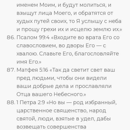
именем Моим, и будут молиться, и
взыщут лица Моего, и обратятся от
худых путей своих, то Я услышу с неба
и прощу грехи их и исцелю землю их.»
Псалом 99:4 «Входите во врата Его со
славословием, во дворы Его — с
хвалою. Славьте Его, благословляйте
имя Его.»
Матфея 5:16 «Так да светит свет ваш
пред людьми, чтобы они видели
ваши добрые дела и прославляли
Отца вашего Небесного.»
1 Петра 2:9 «Но вы — род избранный,
царственное священство, народ
святой, люди, взятые в удел, дабы
возвещать совершенства