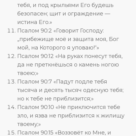
тебя, и под крыльями Его будешь
безопасен; щит и ограждение —
истина Его.»
Псалом 90:2 «Говорит Господу:
„прибежище моё и защита моя, Бог
мой, на Которого я уповаю!“»
Псалом 90:12 «На руках понесут тебя,
да не преткнёшься о камень ногою
твоею;»
Псалом 90:7 «Падут подле тебя
тысяча и десять тысяч одесную тебя;
но к тебе не приблизится;»
Псалом 90:10 «Не приключится тебе
зло, и язва не приблизится к жилищу
твоему;»
Псалом 90:15 «Воззовёт ко Мне, и