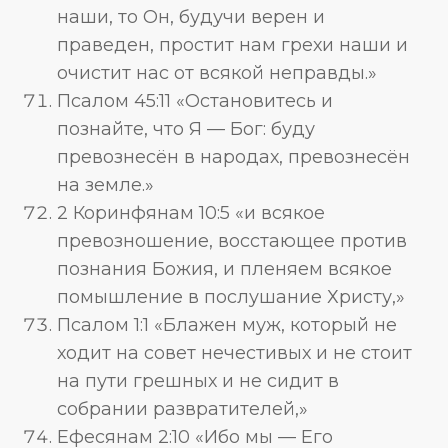
наши, то Он, будучи верен и
праведен, простит нам грехи наши и
очистит нас от всякой неправды.»
Псалом 45:11 «Остановитесь и
познайте, что Я — Бог: буду
превознесён в народах, превознесён
на земле.»
2 Коринфянам 10:5 «и всякое
превозношение, восстающее против
познания Божия, и пленяем всякое
помышление в послушание Христу,»
Псалом 1:1 «Блажен муж, который не
ходит на совет нечестивых и не стоит
на пути грешных и не сидит в
собрании развратителей,»
Ефесянам 2:10 «Ибо мы — Его