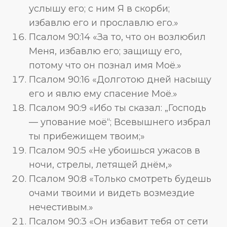
услышу его; с ним Я в скорби;
избавлю его и прославлю его.»
Псалом 90:14 «За то, что он возлюбил
Меня, избавлю его; защищу его,
потому что он познал имя Моё.»
Псалом 90:16 «Долготою дней насыщу
его и явлю ему спасение Моё.»
Псалом 90:9 «Ибо ты сказал: „Господь
— упование моё“; Всевышнего избрал
ты прибежищем твоим;»
Псалом 90:5 «Не убоишься ужасов в
ночи, стрелы, летящей днём,»
Псалом 90:8 «Только смотреть будешь
очами твоими и видеть возмездие
нечестивым.»
Псалом 90:3 «Он избавит тебя от сети