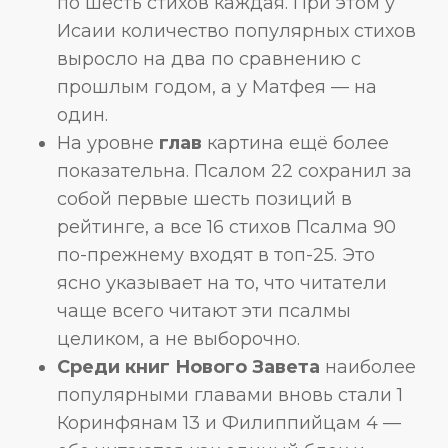
по шесть стихов каждая. При этом у
Исаии количество популярных стихов
выросло на два по сравнению с
прошлым годом, а у Матфея — на
один.
На уровне
глав
картина ещё более
показательна. Псалом 22 сохранил за
собой первые шесть позиций в
рейтинге, а все 16 стихов Псалма 90
по-прежнему входят в топ-25. Это
ясно указывает на то, что читатели
чаще всего читают эти псалмы
целиком, а не выборочно.
Среди книг Нового Завета
наиболее
популярными главами вновь стали 1
Коринфянам 13 и Филиппийцам 4 —