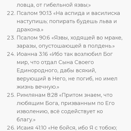
ловца, от гибельной язвы;»
Псалом 90:13 «На аспида и василиска
наступишь; попирать будешь льва и
дракона.»
Псалом 90:6 «Язвы, ходящей во мраке,
заразы, опустошающей в полдень.»
Иоанна 3:16 «Ибо так возлюбил Бог
мир, что отдал Сына Своего
Единородного, дабы всякий,
верующий в Него, не погиб, но имел
жизнь вечную.»
Римлянам 8:28 «Притом знаем, что
любящим Бога, призванным по Его
изволению, всё содействует ко
благу.»
Исаия 41:10 «Не бойся, ибо Я с тобою;