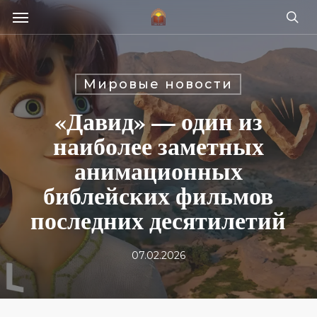
Skip
Menu
e
to
se
u
main
content
Мировые новости
«Давид» — один из
наиболее заметных
анимационных
библейских фильмов
последних десятилетий
07.02.2026