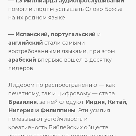
—
1,3 миллиарда аудиопрослушиваний
помогли людям услышать Слово Божье
на их родном языке
—
Испанский, португальский
и
английский
стали самыми
востребованными языками, при этом
арабский
впервые вошёл в десятку
лидеров
Лидером по распространению — как
печатному, так и цифровому — стала
Бразилия
, за ней следуют
Индия, Китай,
Нигерия и Филиппины
. Эти усилия
показывают устойчивость и
креативность Библейских обществ,
которые отвечают на местные нужды