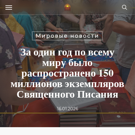
Skip
Menu
e
to
se
u
main
content
Мировые новости
За один год по всему
миру было
распространено 150
миллионов экземпляров
Священного Писания
16.01.2026