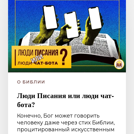
Писания
или
люди
чат-
бота?
О БИБЛИИ
Люди Писания или люди чат-
бота?
Конечно, Бог может говорить
человеку даже через стих Библии,
процитированный искусственным