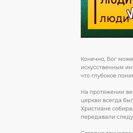
Конечно, Бог мож
искусственным ин
что глубокое пон
На протяжении ве
церкви всегда бы
Христиане собира
передавали след