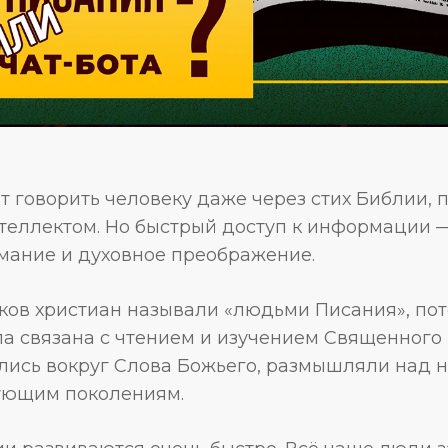
ет говорить человеку даже через стих Библии,
теллектом. Но быстрый доступ к информации — 
имание и духовное преображение.
ков христиан называли «людьми Писания», пот
ла связана с чтением и изучением Священного
лись вокруг Слова Божьего, размышляли над ни
ующим поколениям.