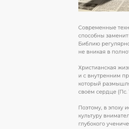
Современные техн
способны заменить
Библию регулярно,
не вникая в полно
Христианская жиз
и с внутренним п
который размышляе
своём сердце (Пс. 1; 
Поэтому, в эпоху 
культуру внимате
глубокого учениче