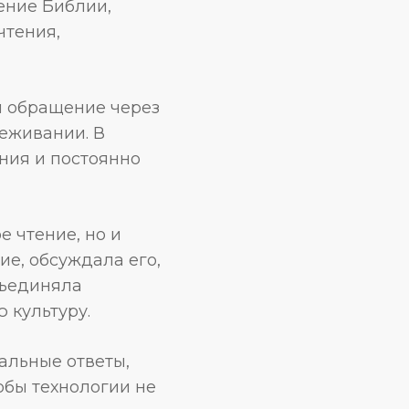
ение Библии,
чтения,
й обращение через
еживании. В
ния и постоянно
е чтение, но и
е, обсуждала его,
бъединяла
 культуру.
альные ответы,
обы технологии не