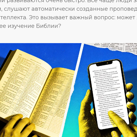
ии развиваются очень быстро. Всё чаще люди 
м, слушают автоматически созданные проповед
теллекта. Это вызывает важный вопрос: может
ее изучение Библии?