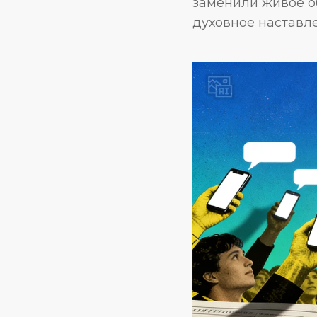
заменили живое о
духовное наставл