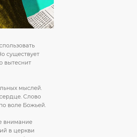
использовать
Но существует
о вытеснит
ельных мыслей.
 сердце. Слово
 по воле Божьей.
е внимание
ий в церкви