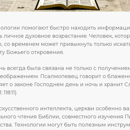
ологии помогают быстро находить информацию
 личное духовное возрастание. Человек, котор
 со временем может привыкнуть только искать
ту Божьего откровения.
нь всегда была связана не только с получение
реображением. Псалмопевец говорит о блажен
т о законе Господнем день и ночь и хранит С
118:11).
искусственного интеллекта, церкви особенно в
льного чтения Библии, совместного изучения П
ства. Технологии могут быть полезным инструм