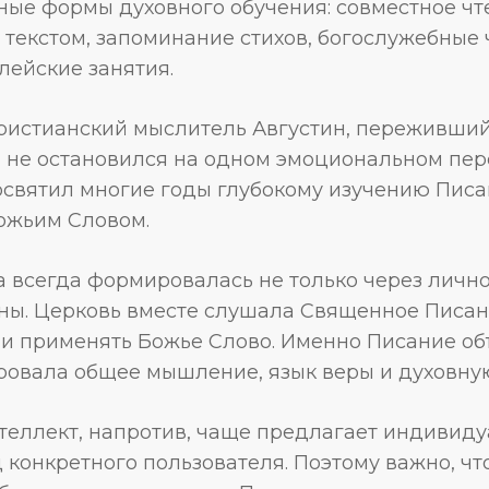
ные формы духовного обучения: совместное чт
текстом, запоминание стихов, богослужебные 
лейские занятия.
ристианский мыслитель Августин, переживши
, не остановился на одном эмоциональном пер
святил многие годы глубокому изучению Писа
ожьим Словом.
 всегда формировалась не только через лично
ны. Церковь вместе слушала Священное Писани
 и применять Божье Слово. Именно Писание о
овала общее мышление, язык веры и духовную
теллект, напротив, чаще предлагает индивиду
конкретного пользователя. Поэтому важно, чт