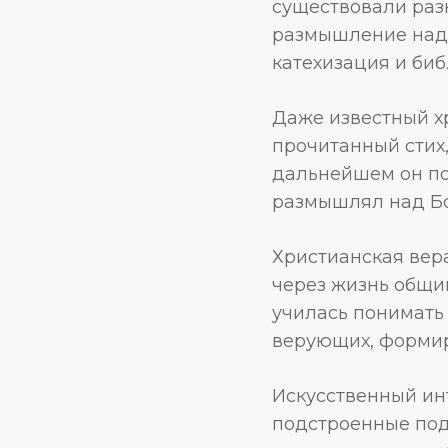
существовали раз
размышление над 
катехизация и биб
Даже известный х
прочитанный стих
дальнейшем он по
размышлял над Б
Христианская вера
через жизнь общи
училась понимать
верующих, формир
Искусственный ин
подстроенные под 