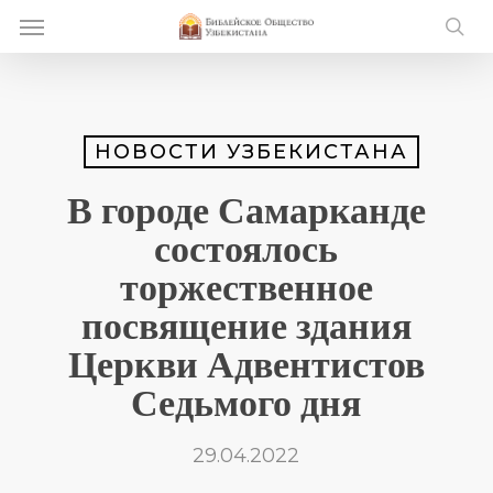
Skip
Menu
e
to
se
u
main
content
НОВОСТИ УЗБЕКИСТАНА
В городе Самарканде
состоялось
торжественное
посвящение здания
Церкви Адвентистов
Седьмого дня
29.04.2022