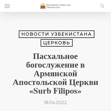
Skip
Menu
e
to
se
u
main
content
НОВОСТИ УЗБЕКИСТАНА
ЦЕРКОВЬ
Пасхальное
богослужение в
Армянской
Апостольской Церкви
«Surb Filipos»
18.04.2022