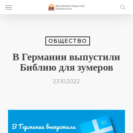
Skip
Menu
e
to
se
u
main
content
ОБЩЕСТВО
В Германии выпустили
Библию для зумеров
23.10.2022