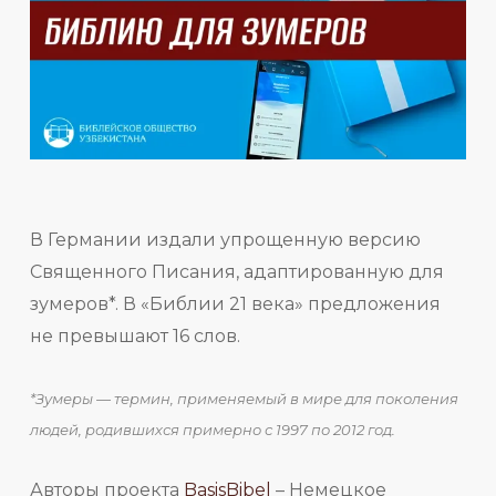
В Германии издали упрощенную версию
Священного Писания, адаптированную для
зумеров*. В «Библии 21 века» предложения
не превышают 16 слов.
*Зумеры — термин, применяемый в мире для поколения
людей, родившихся примерно с 1997 по 2012 год.
Авторы проекта
BasisBibel
– Немецкое