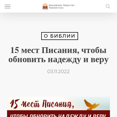
Skip
Menu
e
to
se
u
main
content
О БИБЛИИ
15 мест Писания, чтобы
обновить надежду и веру
03.11.2022