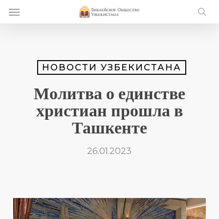
Skip
Menu
e
to
se
u
main
content
НОВОСТИ УЗБЕКИСТАНА
Молитва о единстве
христиан прошла в
Ташкенте
26.01.2023