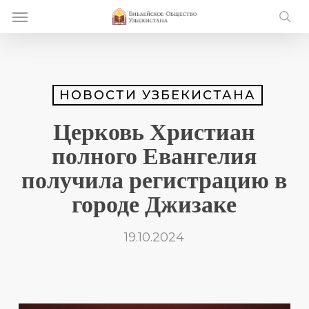
Skip
Menu
e
to
se
u
main
content
НОВОСТИ УЗБЕКИСТАНА
Церковь Христиан
полного Евангелия
получила регистрацию в
городе Джизаке
19.10.2024