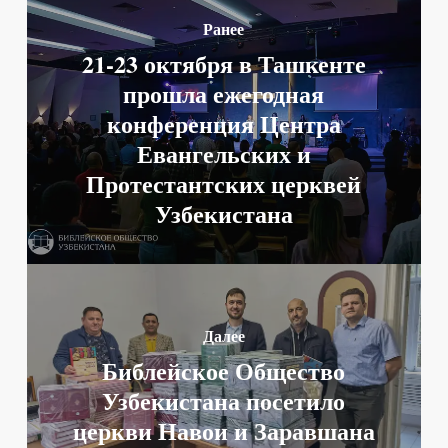
Ранее
21-23 октября в Ташкенте
прошла ежегодная
конференция Центра
Евангельских и
Протестантских церквей
Узбекистана
Далее
Библейское Общество
Узбекистана посетило
церкви Навои и Заравшана