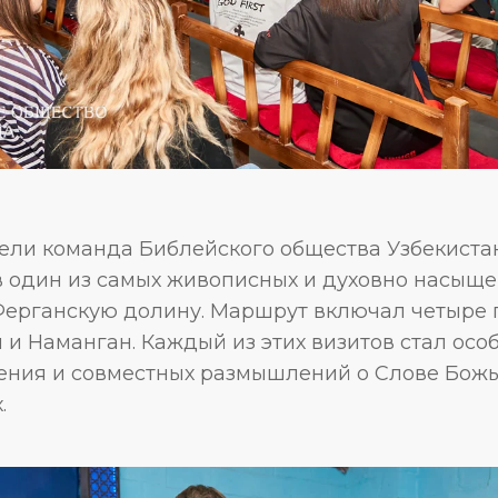
дели команда Библейского общества Узбекист
в один из самых живописных и духовно насыщ
ерганскую долину. Маршрут включал четыре г
 и Наманган. Каждый из этих визитов стал ос
ения и совместных размышлений о Слове Божь
.