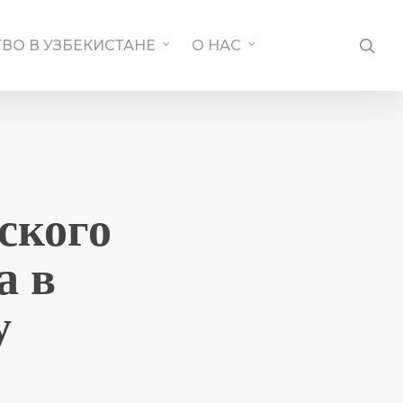
SE
ВО В УЗБЕКИСТАНЕ
О НАС
ского
а в
у