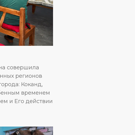
ана совершила
енных регионов
орода: Коканд,
обенным временем
ем и Его действии