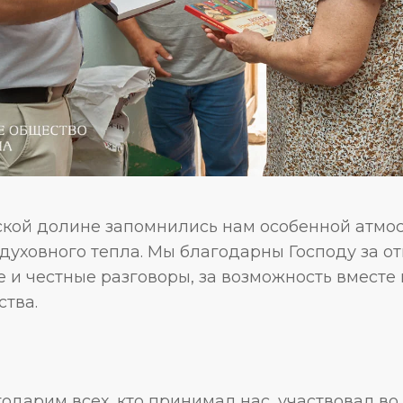
ской долине запомнились нам особенной атмо
 духовного тепла. Мы благодарны Господу за о
е и честные разговоры, за возможность вместе 
ства.
одарим всех, кто принимал нас, участвовал во