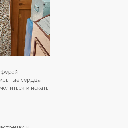
сферой
ткрытые сердца
молиться и искать
 встречах и