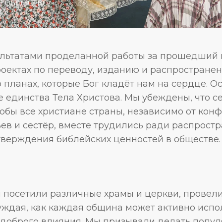
льтатами проделанной работы за прошедший 
роектах по переводу, изданию и распростран
о планах, которые Бог кладёт нам на сердце. 
 единства Тела Христова. Мы убеждены, что се
тобы все христиане страны, независимо от кон
ьев и сестёр, вместе трудились ради распрост
тверждения библейских ценностей в обществе.
 посетили различные храмы и церкви, провели
уждая, как каждая община может активно испо
 доброго влияния. Мы призывали делать попу