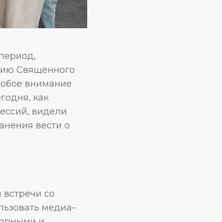
период,
ению Священного
Особое внимание
годня, как
фессий, видели
ранения вести о
 встречи со
льзовать медиа-
лярными и