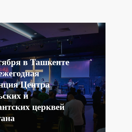
тября в Ташкенте
ежегодная
нция Центра
ьских и
антских церквей
тана