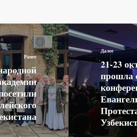
Далее
Ранее
21-23 ок
народной
прошла 
академии
конфере
посетили
Евангел
лейского
Протест
екистана
Узбекис