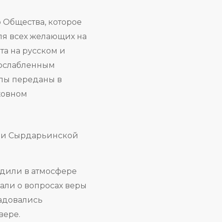
 Общества, которое
ля всех желающих на
та на русском и
 ослабленным
алы переданы в
ховном
дили в атмосфере
али о вопросах веры
адовались
вере.