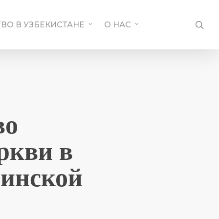
SE
ВО В УЗБЕКИСТАНЕ
О НАС
во
ркви в
ьинской