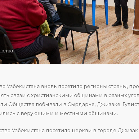
о Узбекистана вновь посетило регионы страны, пр
ять связи с христианскими общинами в разных угол
ели Общества побывали в Сырдарье, Джизаке, Гулис
етились с верующими и местными общинами.