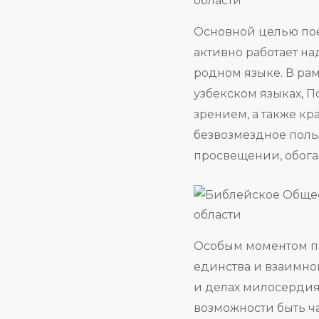
Основной целью пое
активно работает н
родном языке. В рам
узбекском языках, 
зрением, а также к
безвозмездное поль
просвещении, обог
Особым моментом по
единства и взаимно
и делах милосердия
возможности быть ч