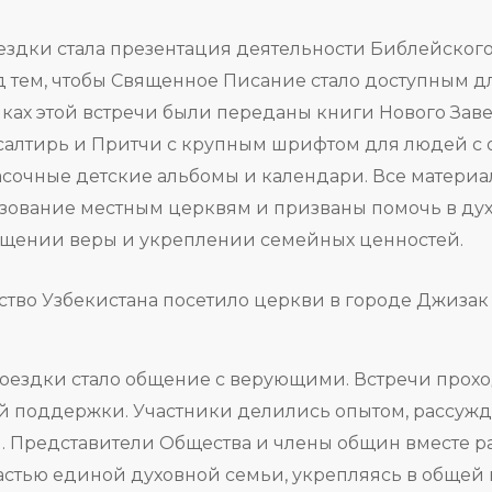
здки стала презентация деятельности Библейского
ад тем, чтобы Священное Писание стало доступным д
ках этой встречи были переданы книги Нового Заве
Псалтирь и Притчи с крупным шрифтом для людей с
расочные детские альбомы и календари. Все матери
зование местным церквям и призваны помочь в ду
ащении веры и укреплении семейных ценностей
.
ездки стало общение с верующими. Встречи прохо
й поддержки. Участники делились опытом, рассужд
. Представители Общества и члены общин вместе р
астью единой духовной семьи, укрепляясь в общей 