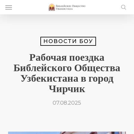
Skip
Menu
e
to
se
u
main
content
НОВОСТИ БОУ
Рабочая поездка
Библейского Общества
Узбекистана в город
Чирчик
07.08.2025