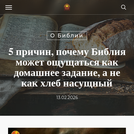
Skip
Menu
e
to
se
u
main
content
О Библии
5 причин, почему Библия
может ощущаться как
домашнее задание, а не
как хлеб насущный
13.02.2026