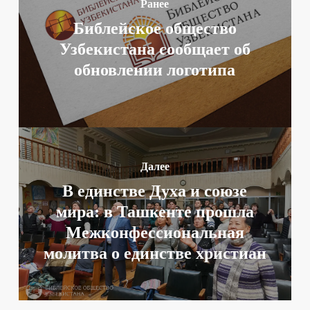
Ранее
Библейское общество
Узбекистана сообщает об
обновлении логотипа
Далее
В единстве Духа и союзе
мира: в Ташкенте прошла
Межконфессиональная
молитва о единстве христиан