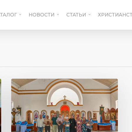
АТАЛОГ
НОВОСТИ
СТАТЬИ
ХРИСТИАНСТ
Рабочая
поездка
в
Кашкадарьинскую
и
Сурхандарьинскую
области