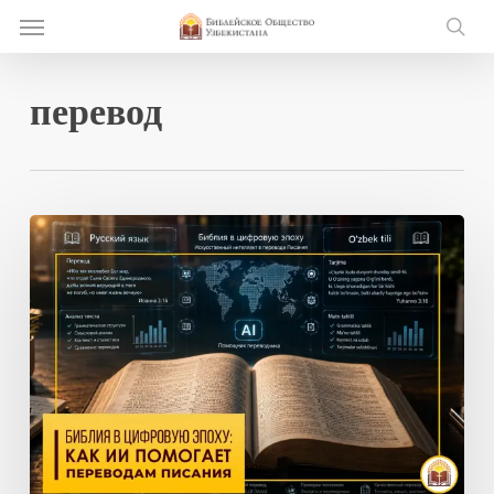
Skip
Menu
e
to
se
u
main
content
перевод
Библия
в
цифровую
эпоху:
как
ИИ
помогает
переводам
Писания