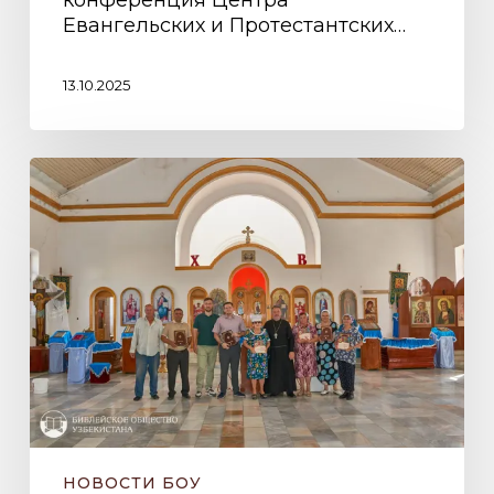
Евангельских и Протестантских…
13.10.2025
Рабочая
поездка
в
Кашкадарьинскую
и
Сурхандарьинскую
области
НОВОСТИ БОУ